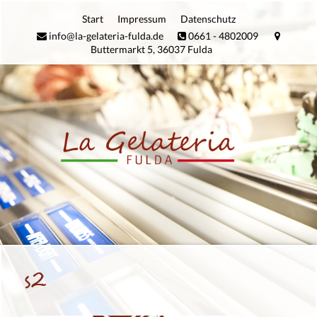
Zum
Start
Impres­sum
Daten­schutz
Inhalt
info@la-gelateria-fulda.de
0661 - 4802009
springen
Buttermarkt 5, 36037 Fulda
s2