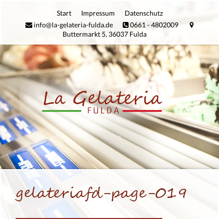
Zum
Start
Impres­sum
Daten­schutz
Inhalt
info@la-gelateria-fulda.de
0661 - 4802009
springen
Buttermarkt 5, 36037 Fulda
gela­te­riafd-page-019