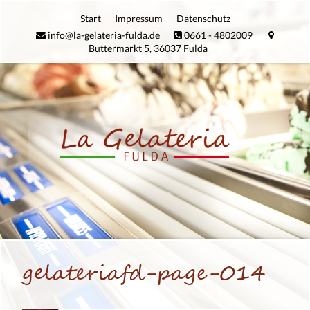
Zum
Start
Impres­sum
Daten­schutz
Inhalt
info@la-gelateria-fulda.de
0661 - 4802009
springen
Buttermarkt 5, 36037 Fulda
gela­te­riafd-page-014