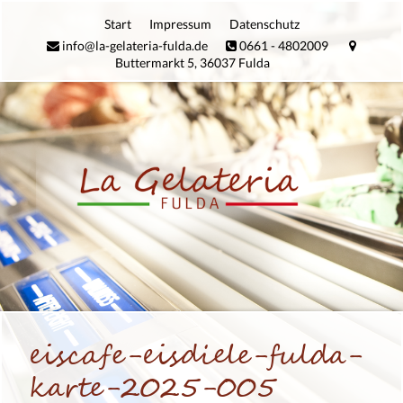
Zum
Start
Impres­sum
Daten­schutz
Inhalt
info@la-gelateria-fulda.de
0661 - 4802009
springen
Buttermarkt 5, 36037 Fulda
eiscafe-eisdiele-fulda-
karte-2025-005