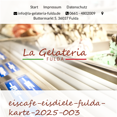
Zum
Start
Impres­sum
Daten­schutz
Inhalt
info@la-gelateria-fulda.de
0661 - 4802009
springen
Buttermarkt 5, 36037 Fulda
eiscafe-eisdiele-fulda-
karte-2025-003